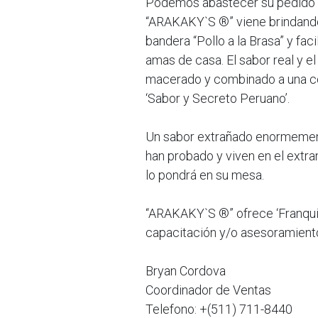
Podemos abastecer su pedido a 
“ARAKAKY`S ®” viene brindando 
bandera “Pollo a la Brasa” y fac
amas de casa. El sabor real y el 
macerado y combinado a una coc
‘Sabor y Secreto Peruano’.
Un sabor extrañado enormement
han probado y viven en el extr
lo pondrá en su mesa.
“ARAKAKY`S ®” ofrece ‘Franquic
capacitación y/o asesoramiento 
Bryan Cordova
Coordinador de Ventas
Telefono: +(511) 711-8440