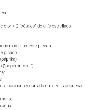
ueño.
e olor + 2 “pétalos” de anís estrellado.
horia muy finamente picada.
te picado.
(páprika).
o (“peperonccini”).
ar.
s.
ente cocinado y cortado en ruedas pequeñas.
amente.
n agua.