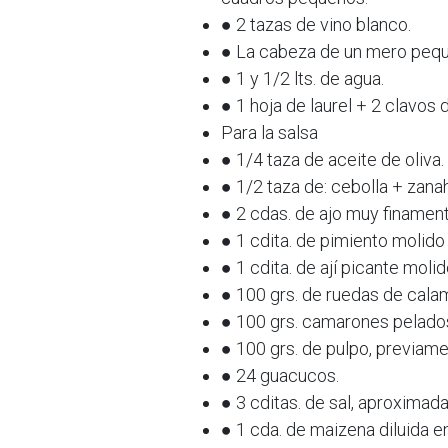
● 2 tazas de vino blanco.
● La cabeza de un mero peq
● 1 y 1/2 lts. de agua.
● 1 hoja de laurel + 2 clavos d
Para la salsa
● 1/4 taza de aceite de oliva.
● 1/2 taza de: cebolla + zana
● 2 cdas. de ajo muy finamen
● 1 cdita. de pimiento molido 
● 1 cdita. de ají picante molid
● 100 grs. de ruedas de calam
● 100 grs. camarones pelado
● 100 grs. de pulpo, previam
● 24 guacucos.
● 3 cditas. de sal, aproximad
● 1 cda. de maizena diluida e