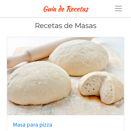
Recetas de Masas
Masa para pizza