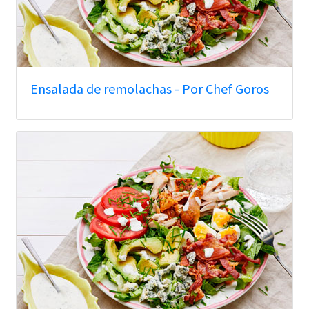
Ensalada de remolachas - Por Chef Goros