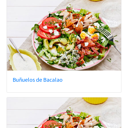
Buñuelos de Bacalao