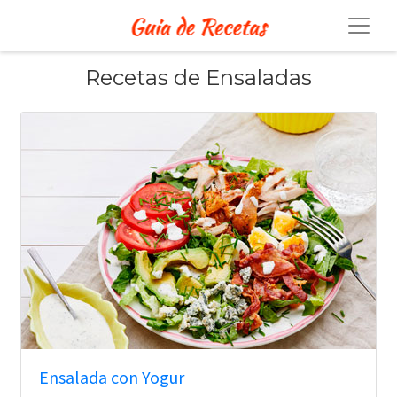
Recetas de Ensaladas
Ensalada con Yogur