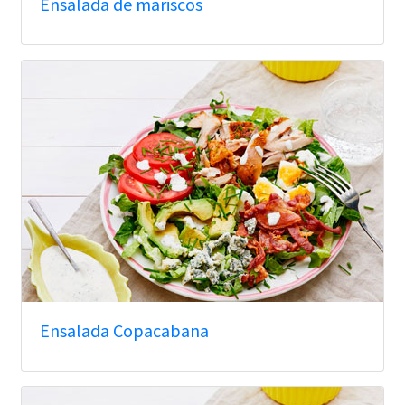
Ensalada de mariscos
Ensalada Copacabana