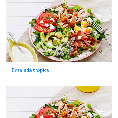
Ensalada tropical