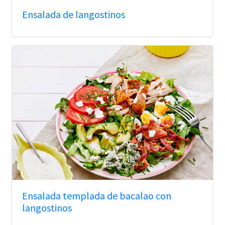
Ensalada de langostinos
Ensalada templada de bacalao con
langostinos