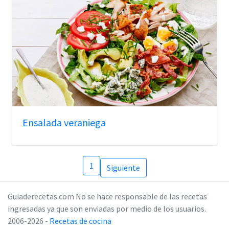
Ensalada veraniega
1
Siguiente
Guiaderecetas.com No se hace responsable de las recetas
ingresadas ya que son enviadas por medio de los usuarios.
2006-2026 -
Recetas de cocina