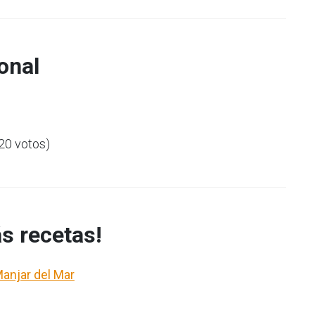
onal
(20 votos)
s recetas!
 Manjar del Mar