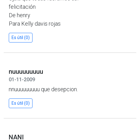
felicitación
De henry
Para Kelly davis rojas
Es útil (0)
nuuuuuuuuu
01-11-2009
nnuuuuuuuuu que desepcion.
Es útil (0)
NANI