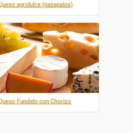
Queso agridulce (pasapalos)
Queso Fundido con Chorizo