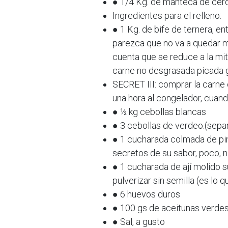
● 1/4 Kg. de manteca de cer
Ingredientes para el relleno:
● 1 Kg. de bife de ternera, en
parezca que no va a quedar m
cuenta que se reduce a la mit
carne no desgrasada picada g
SECRET III: comprar la carne 
una hora al congelador, cuando
● ½ kg cebollas blancas
● 3 cebollas de verdeo.(separ
● 1 cucharada colmada de pi
secretos de su sabor, poco, n
● 1 cucharada de ají molido sua
pulverizar sin semilla (es l
● 6 huevos duros
● 100 gs de aceitunas verde
● Sal, a gusto