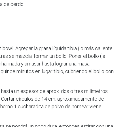
a de cerdo
n bowl. Agregar la grasa líquida tibia (lo más caliente
ras se mezcla, formar un bollo. Poner el bollo (la
nharinada y amasar hasta lograr una masa
uince minutos en lugar tibio, cubriendo el bollo con
 hasta un espesor de aprox. dos o tres milímetros
). Cortar círculos de 14 cm. aproximadamente de
l horno 1 cucharadita de polvo de hornear viene
sa se pondrá un poco dura, entonces estirar con una