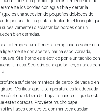
ificada. Poner una porción generosa en el centro de
eramente los bordes con agua tibia y cerrar la
" (que es una sucesión de pequeños dobleces del
do por una de las puntas, doblando el triangulo que
í sucesivamente) o aplastar los bordes con un
ueden bien cerradas.
o a alta temperatura. Poner las empanadas sobre una
a ligeramente con aceite y harina espolvoreada,
 suave. Si el horno es eléctrico ponle un tachito con
ucho la masa. Secretin: para que brillen, píntalas con
ta.
n profunda suficiente manteca de cerdo, de vaca o en
girasol. Verificar que la temperatura es la adecuada
resco) el que deberá burbujear cuando el líquido está
 que estén doradas. Provéete mucho papel
n si las haces con aceite, con manteca quedan