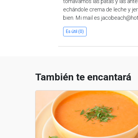
tomavamos las patas y las ante
echándole crema de leche y jere
bien. Mi mail es jacobeach@ho
Es útil (0)
También te encantará