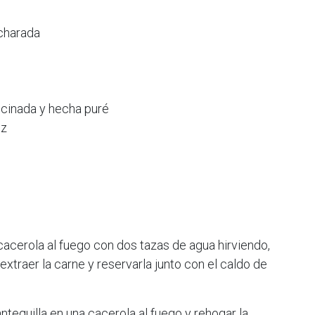
charada
ocinada y hecha puré
ez
cacerola al fuego con dos tazas de agua hirviendo,
 extraer la carne y reservarla junto con el caldo de
ntequilla en una cacerola al fuego y rehogar la