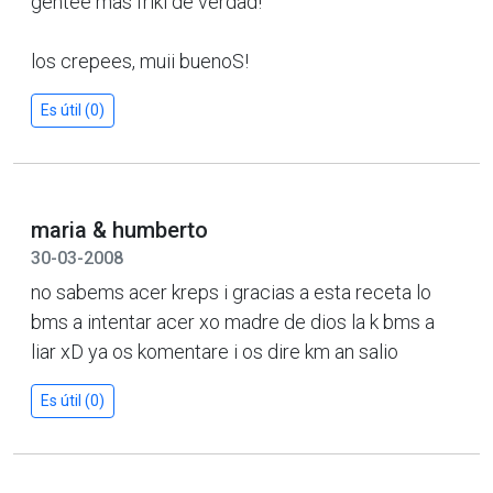
gentee mas friki de verdad!
los crepees, muii buenoS!
Es útil (0)
maria & humberto
30-03-2008
no sabems acer kreps i gracias a esta receta lo
bms a intentar acer xo madre de dios la k bms a
liar xD ya os komentare i os dire km an salio
Es útil (0)