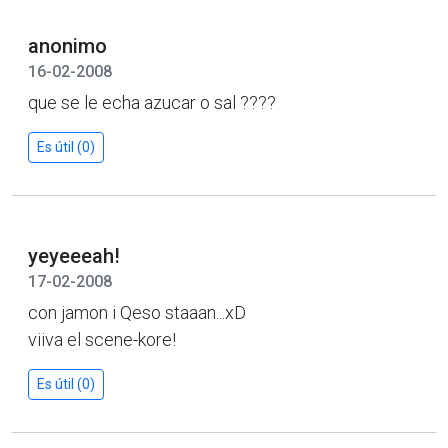
anonimo
16-02-2008
que se le echa azucar o sal ????
Es útil (0)
yeyeeeah!
17-02-2008
con jamon i Qeso staaan...xD
viiva el scene-kore!
Es útil (0)