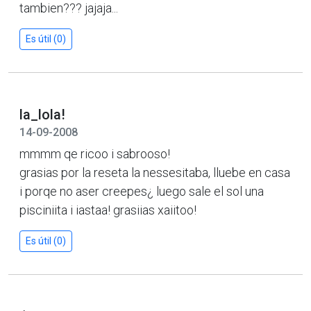
tambien??? jajaja...
Es útil (0)
la_lola!
14-09-2008
mmmm qe ricoo i sabrooso!
grasias por la reseta la nessesitaba, lluebe en casa
i porqe no aser creepes¿ luego sale el sol una
pisciniita i iastaa! grasiias xaiitoo!
Es útil (0)