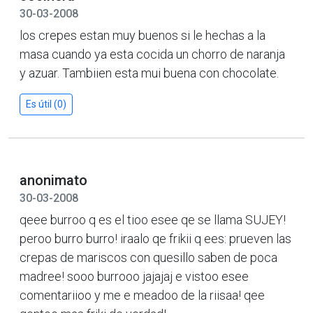
30-03-2008
los crepes estan muy buenos si le hechas a la
masa cuando ya esta cocida un chorro de naranja
y azuar. Tambiien esta mui buena con chocolate.
Es útil (0)
anonimato
30-03-2008
qeee burroo q es el tioo esee qe se llama SUJEY!
peroo burro burro! iraalo qe frikii q ees: prueven las
crepas de mariscos con quesillo saben de poca
madree! sooo burrooo jajajaj e vistoo esee
comentariioo y me e meadoo de la riisaa! qee