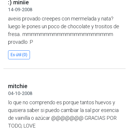
:) miniie
14-09-2008
aveiis provado creepes con mermelada y nata?
luego le pones un poco de chocolate y trositos de
fresa.. mmmmmmmmmmmmmmmmmmmmm
provadlo :P
Es útil (0)
mitchie
04-10-2008
lo que no comprendo es porque tantos huevos y
quisiera saber si puedo cambiar la sal por esencia
de vainilla o azúcar @@@@@@@ GRACIAS POR
TODO, LOVE