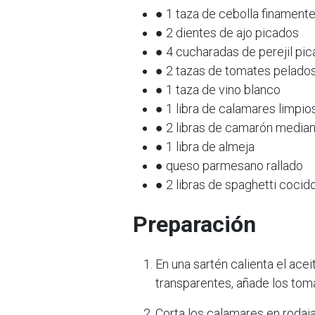
● 1 taza de cebolla finament
● 2 dientes de ajo picados
● 4 cucharadas de perejil pi
● 2 tazas de tomates pelado
● 1 taza de vino blanco
● 1 libra de calamares limpio
● 2 libras de camarón media
● 1 libra de almeja
● queso parmesano rallado
● 2 libras de spaghetti cocid
Preparación
En una sartén calienta el aceite
transparentes, añade los toma
Corta los calamares en rodaja