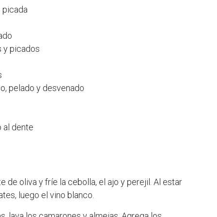
e picada
cado
s y picados
s
no, pelado y desvenado
o al dente
 de oliva y fríe la cebolla, el ajo y perejil. Al estar
tes, luego el vino blanco.
s, lava los camarones y almejas. Agrega los