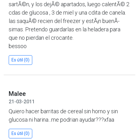
sartÃ©n, y los dejÃ© apartados, luego calentÃ© 2
cdas de glucosa , 3 de miel y una cdita de canela.
las saquÃ© recien del freezer y estÃ¡n buenÃ­
simas. Pretendo guardarlas en la heladera para
que no pierdan el crocante.
bessoo
Es útil (0)
Malee
21-03-2011
Quiero hacer barritas de cereal sin horno y sin
glucosa ni harina...me podrian ayudar???xfaa
Es útil (0)