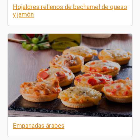
Hojaldres rellenos de bechamel de queso
y jamón
Empanadas árabes