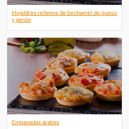
Hojaldres rellenos de bechamel de queso
y jamón
Empanadas árabes