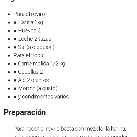
Para el reviro
● Harina 1kg
● Huevos 2
● Leche 2 tazas
● Sal (a eleccion)
Para el ticoú:
● Carne molida 1/2 kg
● Cebollas 2
● Ajo 2 dientes
● Morron (a gusto)
● y condimentos varios...
Preparación
Para hacer el reviro basta con mezclar la harina,
los huevos la leche, sal, dentro de un contenedor,