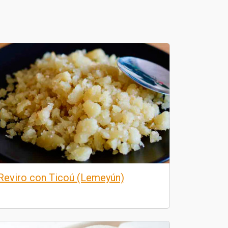
Reviro con Ticoú (Lemeyún)