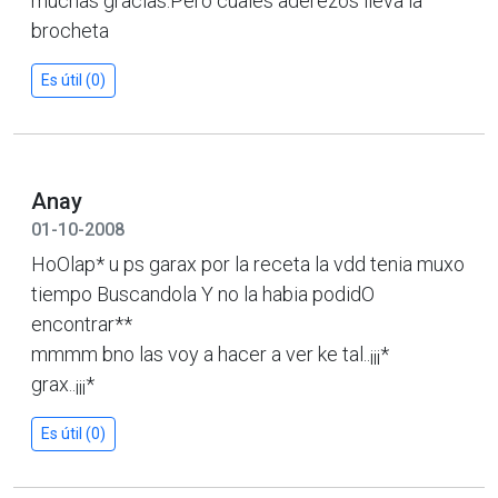
muchas gracias.Pero cuales aderezos lleva la
brocheta
Es útil (0)
Anay
01-10-2008
HoOlap* u ps garax por la receta la vdd tenia muxo
tiempo Buscandola Y no la habia podidO
encontrar**
mmmm bno las voy a hacer a ver ke tal..¡¡¡*
grax..¡¡¡*
Es útil (0)