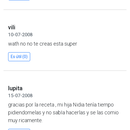
vili
10-07-2008
wath no no te creas esta super
Es útil (0)
lupita
15-07-2008
gracias por la receta , mi hija Nidia tenìa tiempo
pidiendomelas y no sabIa hacerlas y se las comio
muy ricamente.