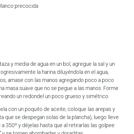
Blanco precocida
aza y media de agua en un bol, agregue la sal y un
rogresivamente la harina diluyéndola en el agua,
mos, amase con las manos agregando poco a poco
una masa suave que no se pegue a las manos. Forme
reando un redondel un poco grueso y simétrico.
ela con un poquito de aceite, coloque las arepas y
a que se despegan solas de la plancha), luego lleve
a 350º y déjelas hasta que al retirarlas las golpee
,y se tornen abombadas y doraditas.