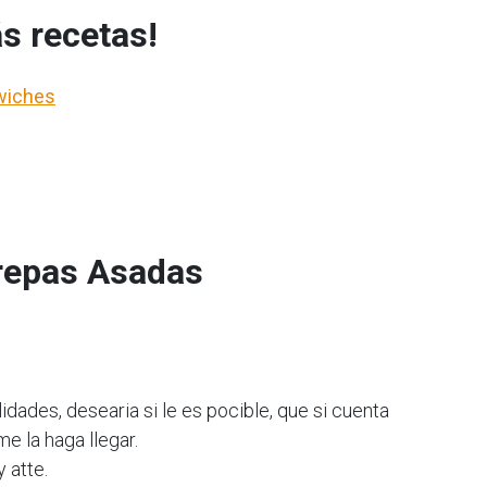
s recetas!
dwiches
repas Asadas
idades, desearia si le es pocible, que si cuenta
me la haga llegar.
y atte.