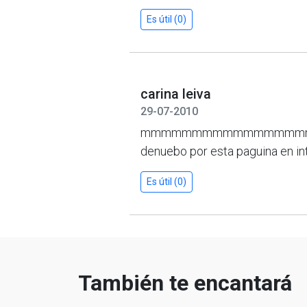
Es útil (0)
carina leiva
29-07-2010
mmmmmmmmmmmmmmmmm ke pan
denuebo por esta paguina en in
Es útil (0)
También te encantará