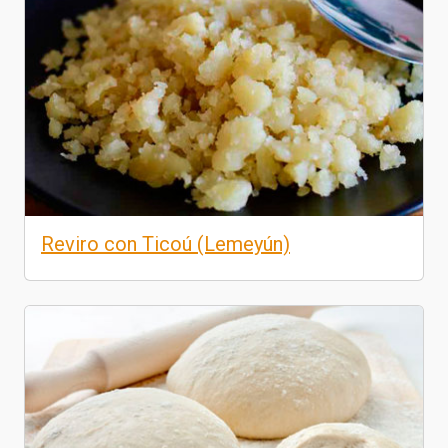
Reviro con Ticoú (Lemeyún)