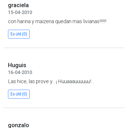
graciela
15-04-2010
con harina y maizena quedan mas livianas!!!!!!
Es útil (0)
Huguis
16-04-2010
Las hice, las prove y... ¡ Huuaaauuuuuu!...
Es útil (0)
gonzalo