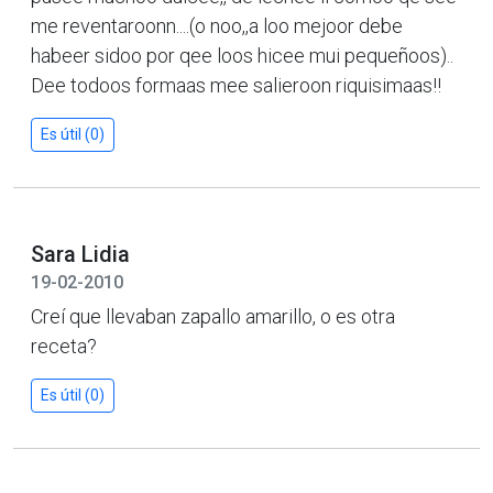
me reventaroonn....(o noo,,a loo mejoor debe
habeer sidoo por qee loos hicee mui pequeñoos)..
Dee todoos formaas mee salieroon riquisimaas!!
Es útil (0)
Sara Lidia
19-02-2010
Creí que llevaban zapallo amarillo, o es otra
receta?
Es útil (0)