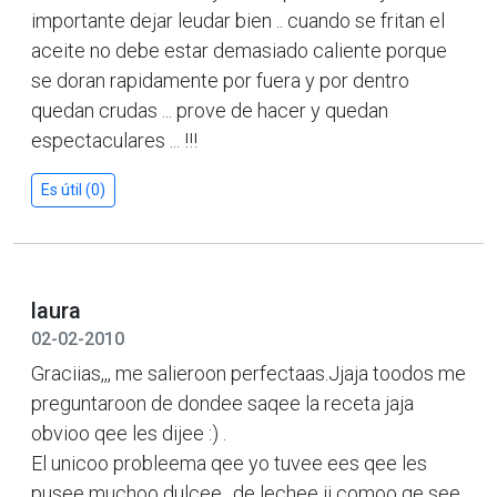
importante dejar leudar bien .. cuando se fritan el
aceite no debe estar demasiado caliente porque
se doran rapidamente por fuera y por dentro
quedan crudas ... prove de hacer y quedan
espectaculares ... !!!
Es útil (0)
laura
02-02-2010
Graciias,,, me salieroon perfectaas.Jjaja toodos me
preguntaroon de dondee saqee la receta jaja
obvioo qee les dijee :) .
El unicoo probleema qee yo tuvee ees qee les
pusee muchoo dulcee,, de lechee ii comoo qe see