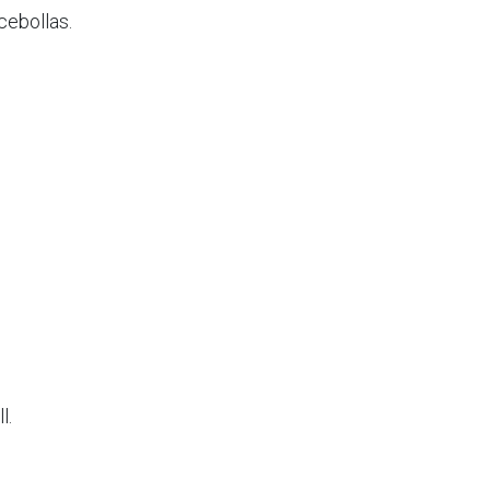
cebollas.
l.