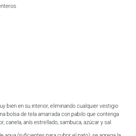
enteros.
.
y bien en su interior, eliminando cualquier vestigio
una bolsa de tela amarrada con pabilo que contenga
or, canela, anís estrellado, sambuca, azúcar y sal.
de agua (suficientes para cubrir el pato), se agrega la