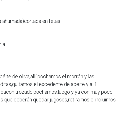
a ahumada)cortada en fetas
ia.
éite de oliva,allí pochamos el morrón y las
itas,quitamos el excedente de acéite y allí
el bacon trozado,pochamos,luego y ya con muy poco
s que deberán quedar jugosos,retiramos e incluímos