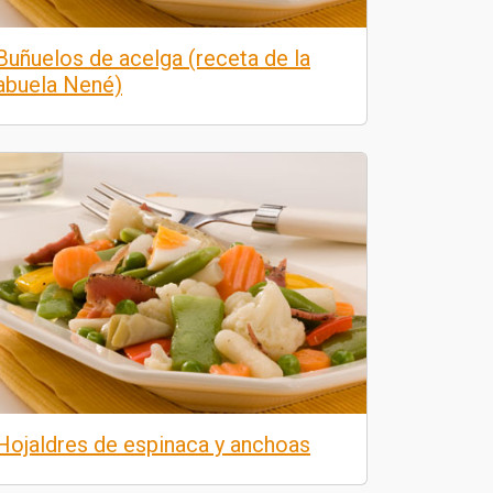
Buñuelos de acelga (receta de la
abuela Nené)
Hojaldres de espinaca y anchoas