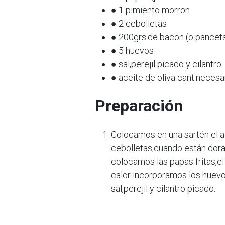
● 1 pimiento morron
● 2 cebolletas
● 200grs.de bacon (o pancet
● 5 huevos
● sal,perejil picado y cilantro
● aceite de oliva cant.necesar
Preparación
Colocamos en una sartén el ac
cebolletas,cuando están dorad
colocamos las papas fritas,
calor incorporamos los huevo
sal,perejil y cilantro picado.