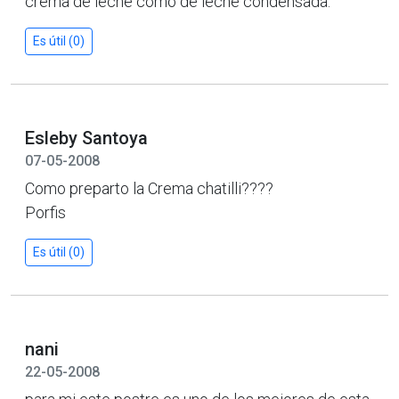
crema de leche como de leche condensada.
Es útil (0)
Esleby Santoya
07-05-2008
Como preparto la Crema chatilli????
Porfis
Es útil (0)
nani
22-05-2008