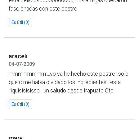
esta deliciosooooooooooo, mis amigas quedaron
fascibnadas con este postre
Es útil (0)
araceli
04-07-2009
mmmmmmmm ...yo ya he hecho este postre ..solo
que c me habia olvidado los ingredientes....esta
riquisisisisso....un saludo desde Irapuato Gto...
Es útil (0)
mary