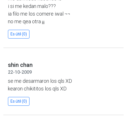
i si me kedan malo???
ia filo me los comere iwal ¬¬
no me qea otra ¡¡¡
Es útil (0)
shin chan
22-10-2009
se me desarmaron los qls XD
kearon chikititos los qls XD
Es útil (0)