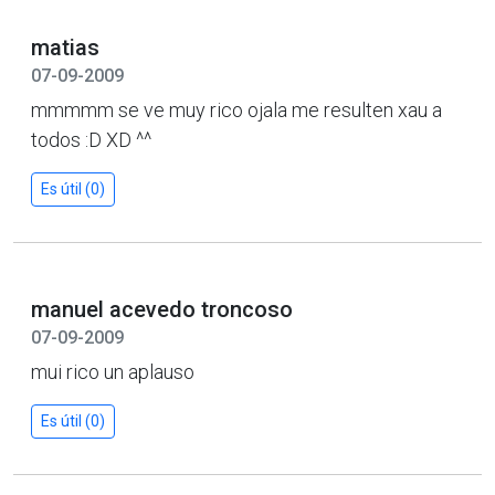
matias
07-09-2009
mmmmm se ve muy rico ojala me resulten xau a
todos :D XD ^^
Es útil (0)
manuel acevedo troncoso
07-09-2009
mui rico un aplauso
Es útil (0)