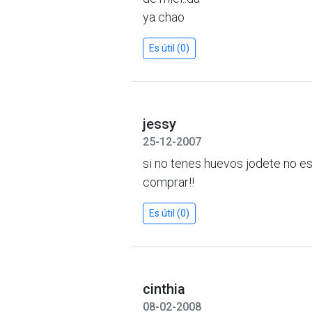
ya chao
Es útil (0)
jessy
25-12-2007
si no tenes huevos jodete no es 
comprar!!
Es útil (0)
cinthia
08-02-2008