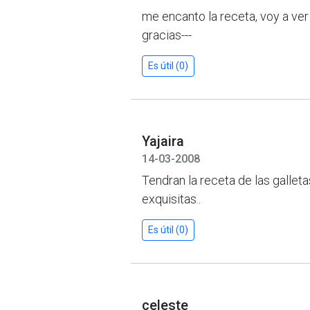
me encanto la receta, voy a ver 
gracias---
Es útil (0)
Yajaira
14-03-2008
Tendran la receta de las gallet
exquisitas..
Es útil (0)
celeste