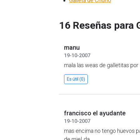
Galleta de Chuño
16 Reseñas para G
manu
19-10-2007
mala las weas de galletitas por
Es útil (0)
francisco el ayudante
19-10-2007
mas encima no tengo huevos pa h
de miel..da