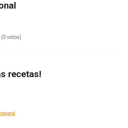
onal
5 (3 votos)
s recetas!
Integral