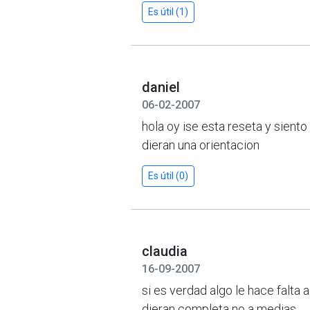
Es útil (1)
daniel
06-02-2007
hola oy ise esta reseta y sient
dieran una orientacion
Es útil (0)
claudia
16-09-2007
si es verdad algo le hace falta
dieran completa no a medias