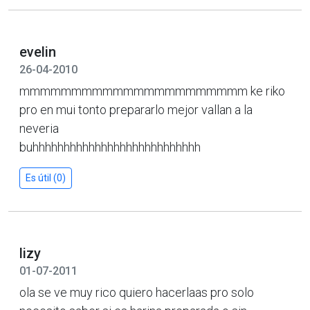
evelin
26-04-2010
mmmmmmmmmmmmmmmmmmmmmm ke riko
pro en mui tonto prepararlo mejor vallan a la
neveria
buhhhhhhhhhhhhhhhhhhhhhhhhhhh
Es útil (0)
lizy
01-07-2011
ola se ve muy rico quiero hacerlaas pro solo