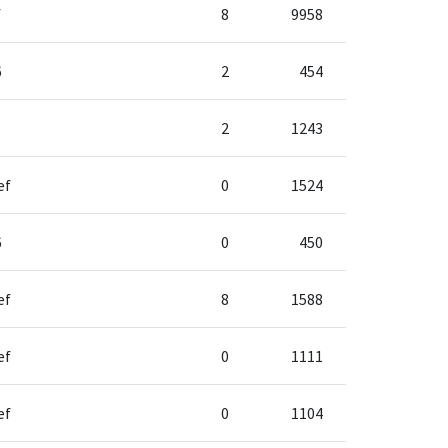
f
8
9958
6
2
454
2
1243
ef
0
1524
6
0
450
ef
8
1588
ef
0
1111
ef
0
1104