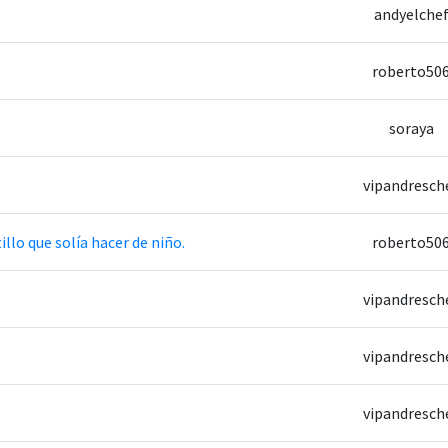
andyelche
roberto50
soraya
vipandresch
lo que solía hacer de niño.
roberto50
vipandresch
vipandresch
vipandresch