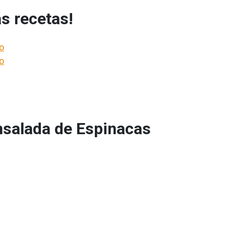
s recetas!
o
o
nsalada de Espinacas