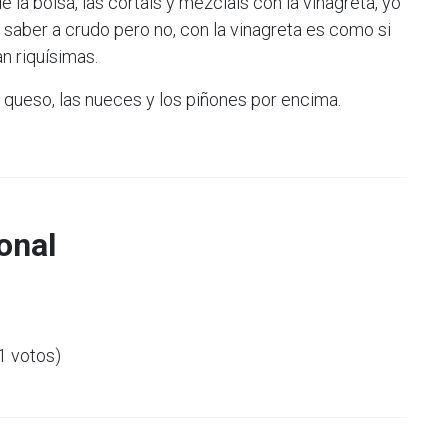
e la bolsa, las cortais y mezclais con la vinagreta, yo
a saber a crudo pero no, con la vinagreta es como si
n riquísimas.
 queso, las nueces y los piñones por encima.
onal
(1 votos)