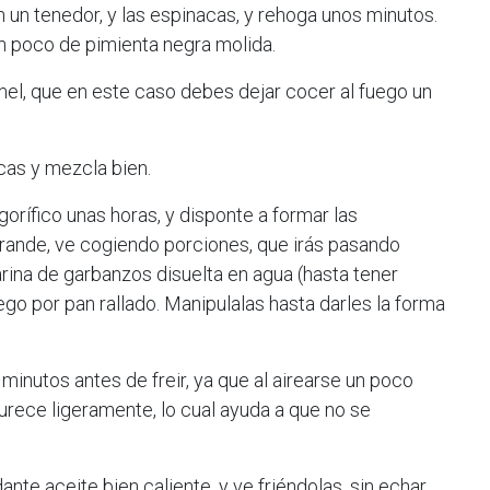
un tenedor, y las espinacas, y rehoga unos minutos.
un poco de pimienta negra molida.
el, que en este caso debes dejar cocer al fuego un
cas y mezcla bien.
rigorífico unas horas, y disponte a formar las
rande, ve cogiendo porciones, que irás pasando
rina de garbanzos disuelta en agua (hasta tener
ego por pan rallado. Manipulalas hasta darles la forma
 minutos antes de freir, ya que al airearse un poco
urece ligeramente, lo cual ayuda a que no se
nte aceite bien caliente, y ve friéndolas, sin echar