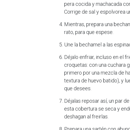
pera cocida y machacada con 
Corrige de sal y espolvorea 
Mientras, prepara una becham
rato, para que espese.
Une la bechamel a las espina
Déjalo enfriar, incluso en el f
croquetas: con una cuchara g
primero por una mezcla de ha
textura de huevo batido), y lu
que desees.
Déjalas reposar así, un par de
esta cobertura se seca y end
deshagan al freirlas.
Prepara una sartén con abunda