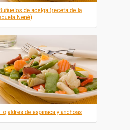
Buñuelos de acelga (receta de la
abuela Nené)
Hojaldres de espinaca y anchoas