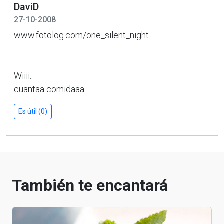
DaviD
27-10-2008
www.fotolog.com/one_silent_night
Wiiii..
cuantaa comidaaa.
Es útil (0)
También te encantará