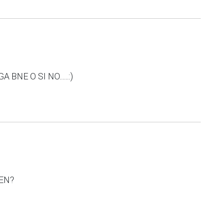
NE O SI NO......:)
EN?