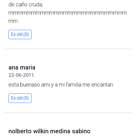
de caño cruda,
mmmmmmmmmmmmmmmmmmmmmmmmmm
mm
Es útil (0)
ana maria
22-06-2011
esta buenaso ami y a mi familia me encantan
Es útil (0)
nolberto wilkin medina sabino