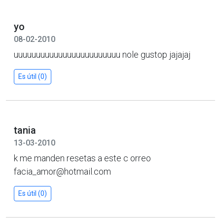
yo
08-02-2010
uuuuuuuuuuuuuuuuuuuuuuuu nole gustop jajajaj
Es útil (0)
tania
13-03-2010
k me manden resetas a este c orreo
facia_amor@hotmail.com
Es útil (0)